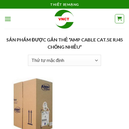
Skip
THIẾT BỊ MẠNG
to
content
SẢN PHẨM ĐƯỢC GẮN THẺ “AMP CABLE CAT.5E RJ45
CHỐNG NHIỄU”