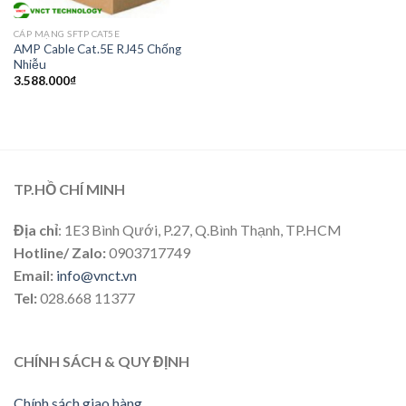
CÁP MẠNG SFTP CAT5E
AMP Cable Cat.5E RJ45 Chống
Nhiễu
3.588.000
₫
TP.HỒ CHÍ MINH
Địa chỉ
: 1E3 Bình Qưới, P.27, Q.Bình Thạnh, TP.HCM
Hotline/ Zalo:
0903717749
Email:
info@vnct.vn
Tel:
028.668 11377
CHÍNH SÁCH & QUY ĐỊNH
Chính sách giao hàng