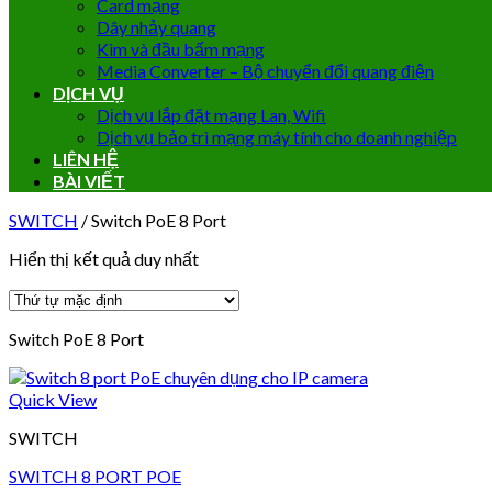
Card mạng
Dây nhảy quang
Kìm và đầu bấm mạng
Media Converter – Bộ chuyển đổi quang điện
DỊCH VỤ
Dịch vụ lắp đặt mạng Lan, Wifi
Dịch vụ bảo trì mạng máy tính cho doanh nghiệp
LIÊN HỆ
BÀI VIẾT
SWITCH
/
Switch PoE 8 Port
Hiển thị kết quả duy nhất
Switch PoE 8 Port
Quick View
SWITCH
SWITCH 8 PORT POE