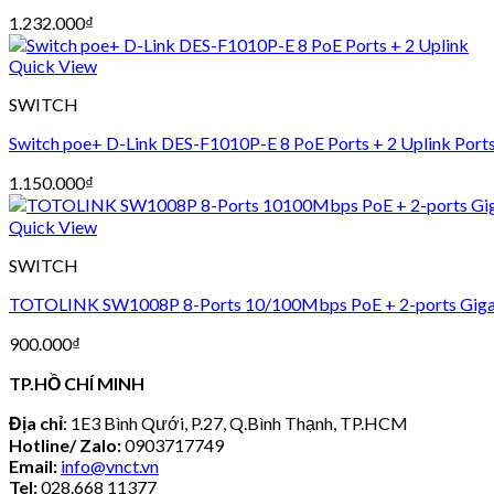
1.232.000
₫
Quick View
SWITCH
Switch poe+ D-Link DES-F1010P-E 8 PoE Ports + 2 Uplink Ports 
1.150.000
₫
Quick View
SWITCH
TOTOLINK SW1008P 8-Ports 10/100Mbps PoE + 2-ports Gigabit
900.000
₫
TP.HỒ CHÍ MINH
Địa chỉ
: 1E3 Bình Qưới, P.27, Q.Bình Thạnh, TP.HCM
Hotline/ Zalo:
0903717749
Email:
info@vnct.vn
Tel:
028.668 11377