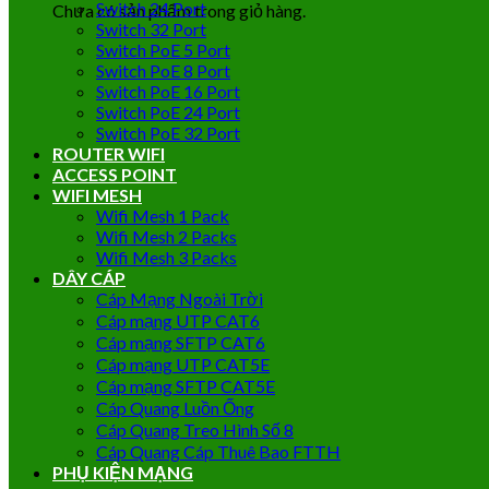
Switch 24 Port
Chưa có sản phẩm trong giỏ hàng.
Switch 32 Port
Switch PoE 5 Port
Switch PoE 8 Port
Switch PoE 16 Port
Switch PoE 24 Port
Switch PoE 32 Port
ROUTER WIFI
ACCESS POINT
WIFI MESH
Wifi Mesh 1 Pack
Wifi Mesh 2 Packs
Wifi Mesh 3 Packs
DÂY CÁP
Cáp Mạng Ngoài Trời
Cáp mạng UTP CAT6
Cáp mạng SFTP CAT6
Cáp mạng UTP CAT5E
Cáp mạng SFTP CAT5E
Cáp Quang Luồn Ống
Cáp Quang Treo Hình Số 8
Cáp Quang Cáp Thuê Bao FTTH
PHỤ KIỆN MẠNG