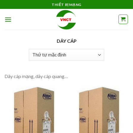
Skip
THIẾT BỊ MẠNG
to
content
DÂY CÁP
Dây cáp mạng, dây cáp quang…