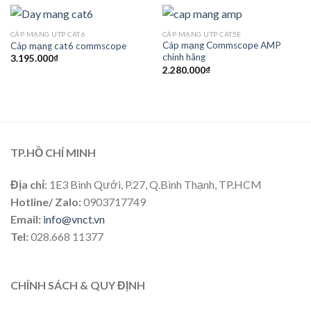
CÁP MẠNG UTP CAT6
CÁP MẠNG UTP CAT5E
Cáp mạng Commscope AMP
Cáp mạng cat6 commscope
chính hãng
3.195.000
₫
2.280.000
₫
TP.HỒ CHÍ MINH
Địa chỉ
: 1E3 Bình Qưới, P.27, Q.Bình Thạnh, TP.HCM
Hotline/ Zalo:
0903717749
Email:
info@vnct.vn
Tel:
028.668 11377
CHÍNH SÁCH & QUY ĐỊNH